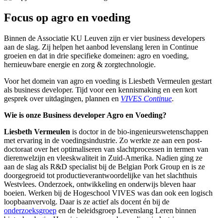
Focus op agro en voeding
Binnen de Associatie KU Leuven zijn er vier business developers
aan de slag. Zij helpen het aanbod levenslang leren in Continue
groeien en dat in drie specifieke domeinen: agro en voeding,
hernieuwbare energie en zorg & zorgtechnologie.
Voor het domein van agro en voeding is Liesbeth Vermeulen gestart
als business developer. Tijd voor een kennismaking en een kort
gesprek over uitdagingen, plannen en
VIVES Continue
.
Wie is onze Busines
s developer Agro en Voeding?
Liesbeth Vermeulen
is doctor in de bio-ingenieurswetenschappen
met ervaring in de voedingsindustrie. Zo werkte ze aan een post-
doctoraat over het optimaliseren van slachtprocessen in termen van
dierenwelzijn en vleeskwaliteit in Zuid-Amerika. Nadien ging ze
aan de slag als R&D specialist bij de Belgian Pork Group en is ze
doorgegroeid tot productieverantwoordelijke van het slachthuis
Westvlees. Onderzoek, ontwikkeling en onderwijs bleven haar
boeien. Werken bij de Hogeschool VIVES was dan ook een logisch
loopbaanvervolg. Daar is ze actief als docent én bij de
onderzoeksgroep
en de beleidsgroep Levenslang Leren binnen