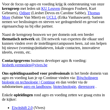
Voor de focus op agro en voeding krijg ik ondersteuning van onze
kerngroep
met leden uit
KU Leuven
(Imogen Foubert, Kurt
Gebruers),
Odisee
(Liesbet Devos en Caroline Sabbe),
Thomas
More
(Sabine Van Miert) en
UCLL
(Erika Vanhauwaert). Samen
nemen we beslissingen en streven we gedragenheid en gevoel van
eigenaarschap na bij elke partner.
Naast de kerngroep bouwen we per domein ook een breder
thematisch
netwerk
uit. Dit netwerk van experten die elkaar snel
kunnen vinden over de instellingen/campussen heen, zal ons helpen
bij nieuwe (vormings)initiatieven, lokale contacten, innovatieve
ideeën, events, etc.
Contactgegevens
business developer agro & voeding:
liesbeth.vermeulen@vives.be
Ons opleidingsaanbod voor professionals
in het brede domein van
agro en voeding kan je op Continue vinden via:
Bijscholingen
biologie en technologie | Continue
en dan verder via de
subdomeinen
agro en landbouw
,
biotechnologie
,
dierenzorg
.
Enkele
opleidingen
rond agro en voeding zetten we graag extra in
de kijker:
Eiwitshift 2.0
(Vives)