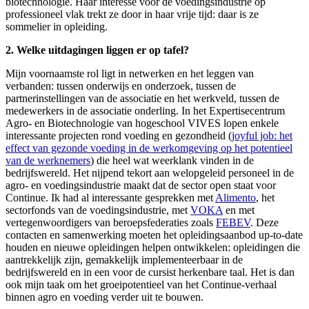
biotechnologie. Haar interesse voor de voedingsindustrie op
professioneel vlak trekt ze door in haar vrije tijd: daar is ze
sommelier in opleiding.
2. Welke uitdagingen liggen
er op tafel?
Mijn voornaamste rol ligt in netwerken en het leggen van
verbanden: tussen onderwijs en onderzoek, tussen de
partnerinstellingen van de associatie en het werkveld, tussen de
medewerkers in de associatie onderling. In het Expertisecentrum
Agro- en Biotechnologie van hogeschool VIVES lopen enkele
interessante projecten rond voeding en gezondheid (
joyful job: het
effect van gezonde voeding in de werkomgeving op het potentieel
van de werknemers
) die heel wat weerklank vinden in de
bedrijfswereld. Het nijpend tekort aan welopgeleid personeel in de
agro- en voedingsindustrie maakt dat de sector open staat voor
Continue. Ik had al interessante gesprekken met
Alimento
, het
sectorfonds van de voedingsindustrie, met
VOKA
en met
vertegenwoordigers van beroepsfederaties zoals
FEBEV
. Deze
contacten en samenwerking moeten het opleidingsaanbod up-to-date
houden en nieuwe opleidingen helpen ontwikkelen: opleidingen die
aantrekkelijk zijn, gemakkelijk implementeerbaar in de
bedrijfswereld en in een voor de cursist herkenbare taal. Het is dan
ook mijn taak om het groeipotentieel van het Continue-verhaal
binnen agro en voeding verder uit te bouwen.